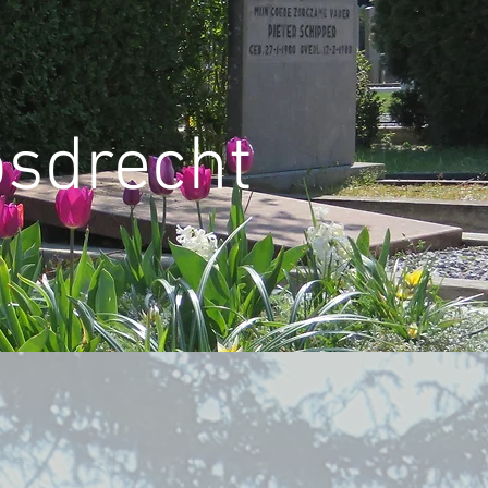
osdrecht
ers
ANBI
Contact