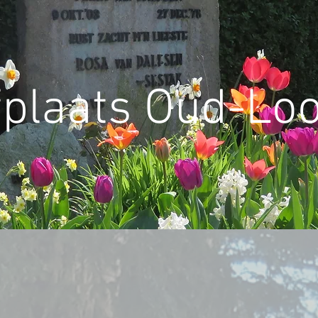
plaats Oud-Lo
erhalen
Foto's
Brandspuithuisje
Vrijwillig