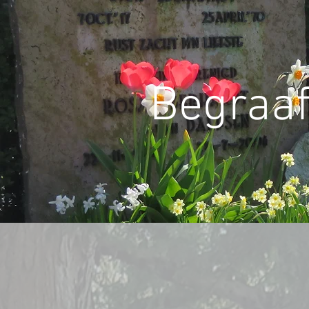
Begraaf
Home
Actueel
V